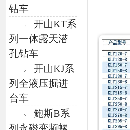
钻车
开山KT系
列一体露天潜
孔钻车
开山KJ系
列全液压掘进
台车
鲍斯B系
列永磁变频螺