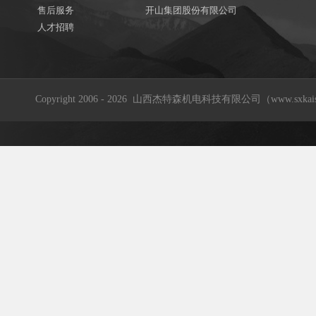
售后服务
开山集团股份有限公司
人才招聘
Copyright 2006 - 2026 山西杰特森机电科技有限公司（www.sxkaishan